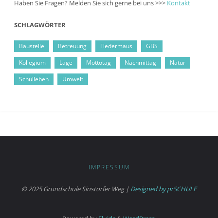
Haben Sie Fragen? Melden Sie sich gerne bei uns >>>
Kontakt
SCHLAGWÖRTER
Baustelle
Betreuung
Fledermaus
GBS
Kollegium
Lage
Mottotag
Nachmittag
Natur
Schulleben
Umwelt
IMPRESSUM
© 2025 Grundschule Sinstorfer Weg |
Designed by prSCHULE