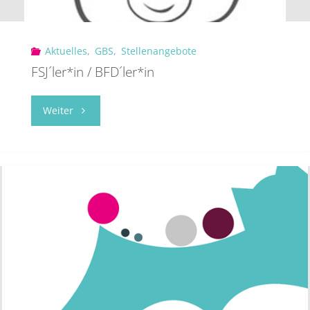
Aktuelles
,
GBS
,
Stellenangebote
FSJ´ler*in / BFD´ler*in
"FSJ
Weiter
´ler*in
/
BFD
´ler*in"